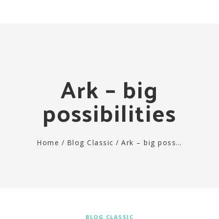
Togg
navi
Ark – big
possibilities
Home
/
Blog Classic
/
Ark – big poss…
BLOG CLASSIC