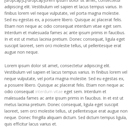
[dropcap]L[/dropcap]orem ipsum dolor sit amet, consectetur
adipiscing elit. Vestibulum vel sapien et lacus tempus varius. In
finibus lorem vel neque vulputate, vel porta magna molestie.
Sed eu egestas ex, a posuere libero. Quisque ac placerat felis.
Etiam non neque ac odio consequat interdum vitae eget sem.
Interdum et malesuada fames ac ante ipsum primis in faucibus.
In et est ut metus lacinia pretium. Donec consequat, ligula eget
suscipit laoreet, sem orci molestie tellus, ut pellentesque erat
augue non neque.
Lorem ipsum dolor sit amet, consectetur adipiscing elit.
Vestibulum vel sapien et lacus tempus varius. In finibus lorem vel
neque vulputate, vel porta magna molestie. Sed eu egestas ex,
a posuere libero. Quisque ac placerat felis. Etiam non neque ac
odio consequat
interdum vitae
eget sem. Interdum et
malesuada fames ac ante ipsum primis in faucibus. In et est ut
metus lacinia pretium. Donec consequat, ligula eget suscipit
laoreet, sem orci molestie tellus, ut pellentesque erat augue non
neque. Donec fringilla aliquam dictum. Sed dictum tempus ligula,
quis efficitur lacus varius et.