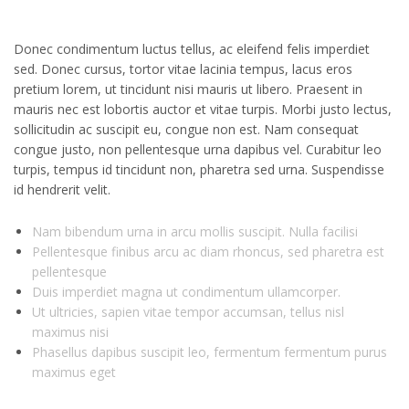
Donec condimentum luctus tellus, ac eleifend felis imperdiet
sed. Donec cursus, tortor vitae lacinia tempus, lacus eros
pretium lorem, ut tincidunt nisi mauris ut libero. Praesent in
mauris nec est lobortis auctor et vitae turpis. Morbi justo lectus,
sollicitudin ac suscipit eu, congue non est. Nam consequat
congue justo, non pellentesque urna dapibus vel. Curabitur leo
turpis, tempus id tincidunt non, pharetra sed urna. Suspendisse
id hendrerit velit.
Nam bibendum urna in arcu mollis suscipit. Nulla facilisi
Pellentesque finibus arcu ac diam rhoncus, sed pharetra est
pellentesque
Duis imperdiet magna ut condimentum ullamcorper.
Ut ultricies, sapien vitae tempor accumsan, tellus nisl
maximus nisi
Phasellus dapibus suscipit leo, fermentum fermentum purus
maximus eget