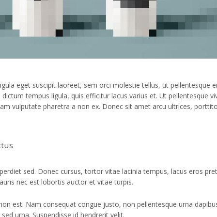
gula eget suscipit laoreet, sem orci molestie tellus, ut pellentesque e
ictum tempus ligula, quis efficitur lacus varius et. Ut pellentesque vi
 diam vulputate pharetra a non ex. Donec sit amet arcu ultrices, porttit
ctus
perdiet sed. Donec cursus, tortor vitae lacinia tempus, lacus eros pre
auris nec est lobortis auctor et vitae turpis.
ue non est. Nam consequat congue justo, non pellentesque urna dapibus
 sed urna. Suspendisse id hendrerit velit.