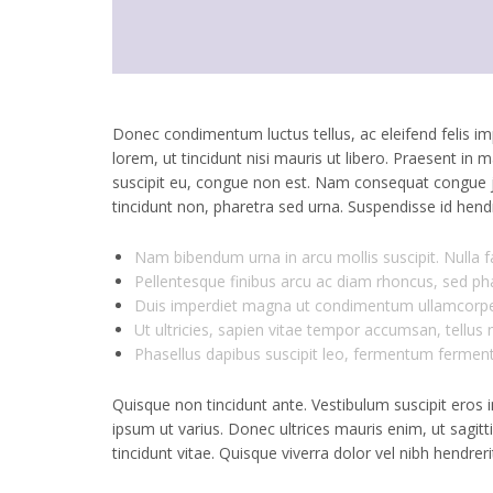
Donec condimentum luctus tellus, ac eleifend felis im
lorem, ut tincidunt nisi mauris ut libero. Praesent in ma
suscipit eu, congue non est. Nam consequat congue ju
tincidunt non, pharetra sed urna. Suspendisse id hendre
Nam bibendum urna in arcu mollis suscipit. Nulla fac
Pellentesque finibus arcu ac diam rhoncus, sed ph
Duis imperdiet magna ut condimentum ullamcorpe
Ut ultricies, sapien vitae tempor accumsan, tellus 
Phasellus dapibus suscipit leo, fermentum ferme
Quisque non tincidunt ante. Vestibulum suscipit eros i
ipsum ut varius. Donec ultrices mauris enim, ut sagit
tincidunt vitae. Quisque viverra dolor vel nibh hendreri