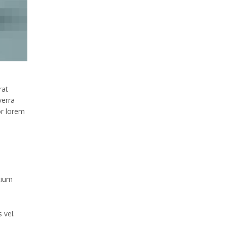
rat
verra
or lorem
tium
 vel.