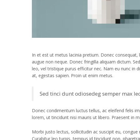
In et est ut metus lacinia pretium. Donec consequat, li
augue non neque. Donec fringilla aliquam dictum. Sed d
leo, vel tristique purus efficitur nec. Nam eu nunc in
at, egestas sapien. Proin ut enim metus.
Sed tinci dunt odiosedeg semper max le
Donec condimentum luctus tellus, ac eleifend felis im
lorem, ut tincidunt nisi mauris ut libero. Praesent in m
Morbi justo lectus, sollicitudin ac suscipit eu, cong
Curabitur leo turpis, tempus id tincidunt non, pharetra