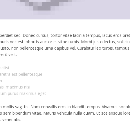
perdiet sed. Donec cursus, tortor vitae lacinia tempus, lacus eros pre
uris nec est lobortis auctor et vitae turpis. Morbi justo lectus, sollicit
sto, non pellentesque urna dapibus vel. Curabitur leo turpis, tempus 
rit velit.
ilisi
aretra est pellentesque
r.
nisl maximus nisi
ntum purus maximus eget
n mollis sagittis. Nam convallis eros in blandit tempus. Vivamus sodal
tis sem bibendum vitae. Mauris vehicula nulla quam, ut scelerisque lo
t venenatis.