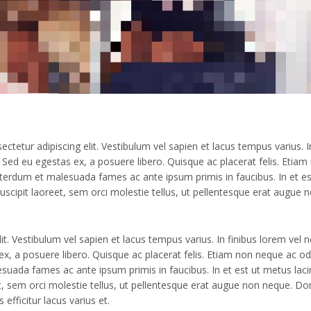
etur adipiscing elit. Vestibulum vel sapien et lacus tempus varius. In
Sed eu egestas ex, a posuere libero. Quisque ac placerat felis. Etiam
erdum et malesuada fames ac ante ipsum primis in faucibus. In et es
uscipit laoreet, sem orci molestie tellus, ut pellentesque erat augue 
t. Vestibulum vel sapien et lacus tempus varius. In finibus lorem vel 
x, a posuere libero. Quisque ac placerat felis. Etiam non neque ac od
uada fames ac ante ipsum primis in faucibus. In et est ut metus laci
t, sem orci molestie tellus, ut pellentesque erat augue non neque. D
 efficitur lacus varius et.