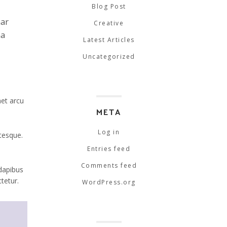
Blog Post
nar
Creative
na
Latest Articles
Uncategorized
met arcu
META
Log in
ntesque.
Entries feed
Comments feed
 dapibus
tetur.
WordPress.org