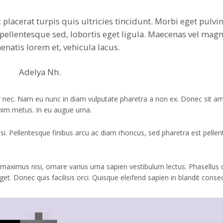
placerat turpis quis ultricies tincidunt. Morbi eget pulvi
pellentesque sed, lobortis eget ligula. Maecenas vel mag
nenatis lorem et, vehicula lacus.
Adelya Nh.
itur nec. Nam eu nunc in diam vulputate pharetra a non ex. Donec sit a
 enim metus. In eu augue urna.
isi. Pellentesque finibus arcu ac diam rhoncus, sed pharetra est pelle
l maximus nisi, ornare varius urna sapien vestibulum lectus. Phasellus
 Donec quis facilisis orci. Quisque eleifend sapien in blandit consec