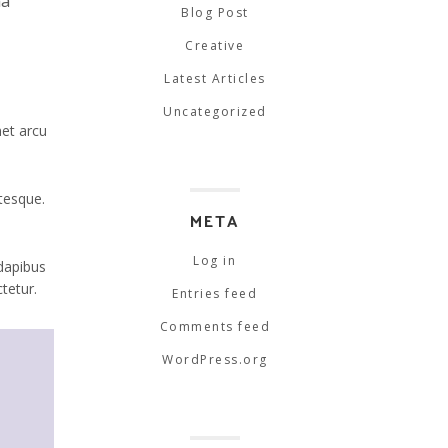
na
Blog Post
Creative
Latest Articles
Uncategorized
met arcu
ntesque.
META
Log in
 dapibus
tetur.
Entries feed
Comments feed
WordPress.org