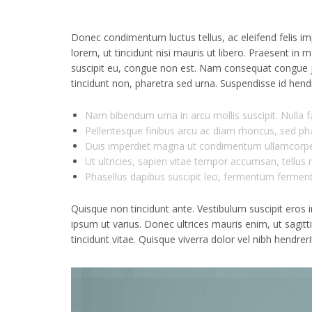
Donec condimentum luctus tellus, ac eleifend felis im
lorem, ut tincidunt nisi mauris ut libero. Praesent in ma
suscipit eu, congue non est. Nam consequat congue ju
tincidunt non, pharetra sed urna. Suspendisse id hendre
Nam bibendum urna in arcu mollis suscipit. Nulla fac
Pellentesque finibus arcu ac diam rhoncus, sed ph
Duis imperdiet magna ut condimentum ullamcorpe
Ut ultricies, sapien vitae tempor accumsan, tellus 
Phasellus dapibus suscipit leo, fermentum ferme
Quisque non tincidunt ante. Vestibulum suscipit eros i
ipsum ut varius. Donec ultrices mauris enim, ut sagit
tincidunt vitae. Quisque viverra dolor vel nibh hendreri