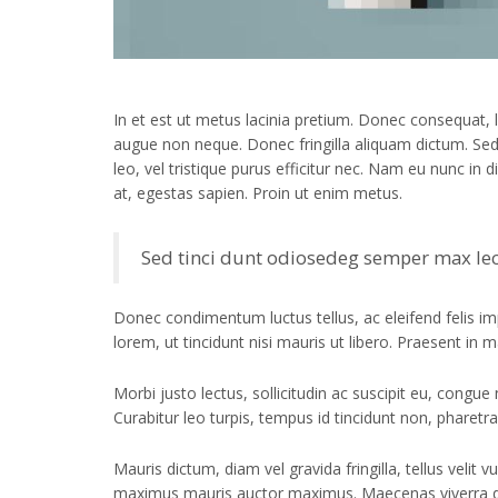
In et est ut metus lacinia pretium. Donec consequat, li
augue non neque. Donec fringilla aliquam dictum. Sed d
leo, vel tristique purus efficitur nec. Nam eu nunc in
at, egestas sapien. Proin ut enim metus.
Sed tinci dunt odiosedeg semper max le
Donec condimentum luctus tellus, ac eleifend felis im
lorem, ut tincidunt nisi mauris ut libero. Praesent in m
Morbi justo lectus, sollicitudin ac suscipit eu, cong
Curabitur leo turpis, tempus id tincidunt non, pharetra
Mauris dictum, diam vel gravida fringilla, tellus veli
maximus mauris auctor maximus. Maecenas viverra d