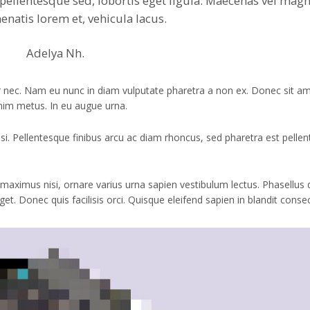
pellentesque sed, lobortis eget ligula. Maecenas vel mag
nenatis lorem et, vehicula lacus.
Adelya Nh.
itur nec. Nam eu nunc in diam vulputate pharetra a non ex. Donec sit a
 enim metus. In eu augue urna.
isi. Pellentesque finibus arcu ac diam rhoncus, sed pharetra est pelle
l maximus nisi, ornare varius urna sapien vestibulum lectus. Phasellus
 Donec quis facilisis orci. Quisque eleifend sapien in blandit consec