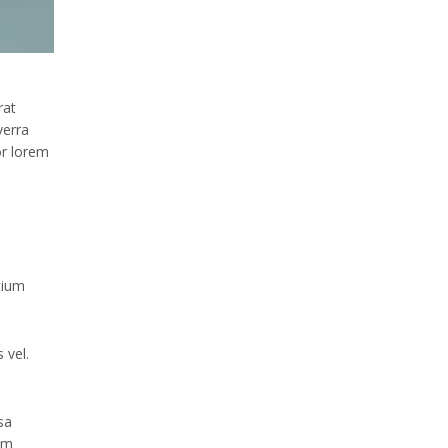
rat
verra
or lorem
tium
 vel.
sa
um