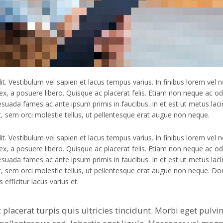
t. Vestibulum vel sapien et lacus tempus varius. In finibus lorem vel 
x, a posuere libero. Quisque ac placerat felis. Etiam non neque ac od
uada fames ac ante ipsum primis in faucibus. In et est ut metus laci
t, sem orci molestie tellus, ut pellentesque erat augue non neque.
t. Vestibulum vel sapien et lacus tempus varius. In finibus lorem vel 
x, a posuere libero. Quisque ac placerat felis. Etiam non neque ac od
uada fames ac ante ipsum primis in faucibus. In et est ut metus laci
t, sem orci molestie tellus, ut pellentesque erat augue non neque. D
 efficitur lacus varius et.
placerat turpis quis ultricies tincidunt. Morbi eget pulvi