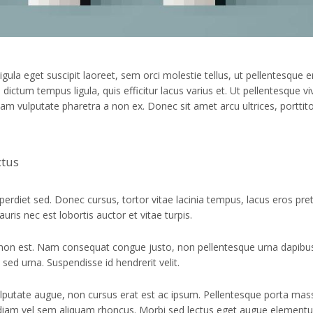
gula eget suscipit laoreet, sem orci molestie tellus, ut pellentesque e
ictum tempus ligula, quis efficitur lacus varius et. Ut pellentesque vi
 diam vulputate pharetra a non ex. Donec sit amet arcu ultrices, porttit
ctus
perdiet sed. Donec cursus, tortor vitae lacinia tempus, lacus eros pre
auris nec est lobortis auctor et vitae turpis.
ue non est. Nam consequat congue justo, non pellentesque urna dapibus
 sed urna. Suspendisse id hendrerit velit.
t vulputate augue, non cursus erat est ac ipsum. Pellentesque porta mas
iam vel sem aliquam rhoncus. Morbi sed lectus eget augue element