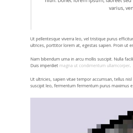
nibh. Donec lorem ipsum, laoreet sed 
varius, ve
Ut pellentesque viverra leo, vel tristique purus effic
ultrices, porttitor lorem at, egestas sapien. Proin ut
Nam bibendum urna in arcu mollis suscipit. Nulla facil
Duis imperdiet
magna ut condimentum ullamcorper
.
Ut ultricies, sapien vitae tempor accumsan, tellus nis
suscipit leo, fermentum fermentum purus maximus eget.