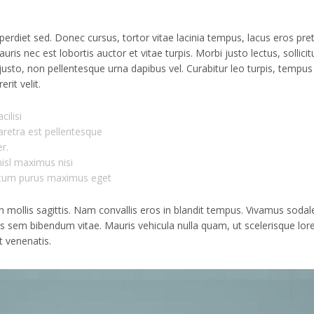
perdiet sed. Donec cursus, tortor vitae lacinia tempus, lacus eros pre
uris nec est lobortis auctor et vitae turpis. Morbi justo lectus, sollicit
sto, non pellentesque urna dapibus vel. Curabitur leo turpis, tempus 
rit velit.
ilisi
aretra est pellentesque
r.
nisl maximus nisi
ntum purus maximus eget
n mollis sagittis. Nam convallis eros in blandit tempus. Vivamus sodal
tis sem bibendum vitae. Mauris vehicula nulla quam, ut scelerisque lo
t venenatis.