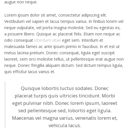
augue non neque.
Lorem ipsum dolor sit amet, consectetur adipiscing elit.
Vestibulum vel sapien et lacus tempus varius. In finibus lorem vel
neque vulputate, vel porta magna molestie. Sed eu egestas ex,
a posuere libero. Quisque ac placerat felis. Etiam non neque ac
odio consequat
interdum vitae
eget sem. Interdum et
malesuada fames ac ante ipsum primis in faucibus. In et est ut
metus lacinia pretium. Donec consequat, ligula eget suscipit
laoreet, sem orci molestie tellus, ut pellentesque erat augue non
neque. Donec fringilla aliquam dictum. Sed dictum tempus ligula,
quis efficitur lacus varius et.
Quisque lobortis luctus sodales. Donec
placerat turpis quis ultricies tincidunt. Morbi
eget pulvinar nibh. Donec lorem ipsum, laoreet
sed pellentesque sed, lobortis eget ligula.
Maecenas vel magna varius, venenatis lorem et,
vehicula lacus.