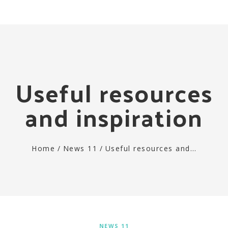
Togg
navi
Useful resources
and inspiration
Home
/
News 11
/
Useful resources and…
NEWS 11