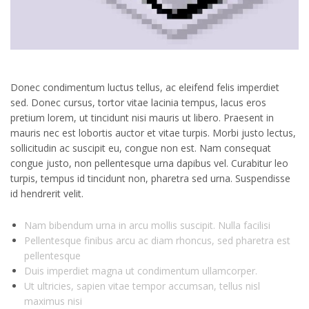
Donec condimentum luctus tellus, ac eleifend felis imperdiet
sed. Donec cursus, tortor vitae lacinia tempus, lacus eros
pretium lorem, ut tincidunt nisi mauris ut libero. Praesent in
mauris nec est lobortis auctor et vitae turpis. Morbi justo lectus,
sollicitudin ac suscipit eu, congue non est. Nam consequat
congue justo, non pellentesque urna dapibus vel. Curabitur leo
turpis, tempus id tincidunt non, pharetra sed urna. Suspendisse
id hendrerit velit.
Nam bibendum urna in arcu mollis suscipit. Nulla facilisi
Pellentesque finibus arcu ac diam rhoncus, sed pharetra est
pellentesque
Duis imperdiet magna ut condimentum ullamcorper.
Ut ultricies, sapien vitae tempor accumsan, tellus nisl
maximus nisi