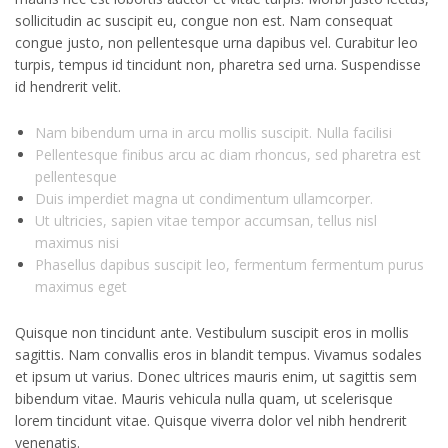
sollicitudin ac suscipit eu, congue non est. Nam consequat
congue justo, non pellentesque urna dapibus vel. Curabitur leo
turpis, tempus id tincidunt non, pharetra sed urna. Suspendisse
id hendrerit velit.
Nam bibendum urna in arcu mollis suscipit. Nulla facilisi
Pellentesque finibus arcu ac diam rhoncus, sed pharetra est
pellentesque
Duis imperdiet magna ut condimentum ullamcorper.
Ut ultricies, sapien vitae tempor accumsan, tellus nisl
maximus nisi
Phasellus dapibus suscipit leo, fermentum fermentum purus
maximus eget
Quisque non tincidunt ante. Vestibulum suscipit eros in mollis
sagittis. Nam convallis eros in blandit tempus. Vivamus sodales
et ipsum ut varius. Donec ultrices mauris enim, ut sagittis sem
bibendum vitae. Mauris vehicula nulla quam, ut scelerisque
lorem tincidunt vitae. Quisque viverra dolor vel nibh hendrerit
venenatis.