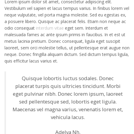
Lorem ipsum dolor sit amet, consectetur adipiscing elit.
Vestibulum vel sapien et lacus tempus varius. In finibus lorem vel
neque vulputate, vel porta magna molestie. Sed eu egestas ex,
a posuere libero. Quisque ac placerat felis. Etiam non neque ac
odio consequat
interdum vitae
eget sem. Interdum et
malesuada fames ac ante ipsum primis in faucibus. In et est ut
metus lacinia pretium. Donec consequat, ligula eget suscipit
laoreet, sem orci molestie tellus, ut pellentesque erat augue non
neque. Donec fringilla aliquam dictum. Sed dictum tempus ligula,
quis efficitur lacus varius et.
Quisque lobortis luctus sodales. Donec
placerat turpis quis ultricies tincidunt. Morbi
eget pulvinar nibh. Donec lorem ipsum, laoreet
sed pellentesque sed, lobortis eget ligula.
Maecenas vel magna varius, venenatis lorem et,
vehicula lacus.
Adelya Nh.