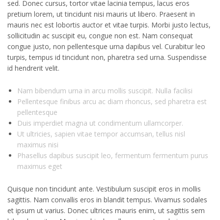
sed. Donec cursus, tortor vitae lacinia tempus, lacus eros
pretium lorem, ut tincidunt nisi mauris ut libero. Praesent in
mauris nec est lobortis auctor et vitae turpis. Morbi justo lectus,
sollicitudin ac suscipit eu, congue non est. Nam consequat
congue justo, non pellentesque urna dapibus vel. Curabitur leo
turpis, tempus id tincidunt non, pharetra sed urna. Suspendisse
id hendrerit velit.
Nam bibendum urna in arcu mollis suscipit. Nulla facilisi
Pellentesque finibus arcu ac diam rhoncus, sed pharetra est
pellentesque
Duis imperdiet magna ut condimentum ullamcorper.
Ut ultricies, sapien vitae tempor accumsan, tellus nisl
maximus nisi
Phasellus dapibus suscipit leo, fermentum fermentum purus
maximus eget
Quisque non tincidunt ante. Vestibulum suscipit eros in mollis
sagittis. Nam convallis eros in blandit tempus. Vivamus sodales
et ipsum ut varius. Donec ultrices mauris enim, ut sagittis sem