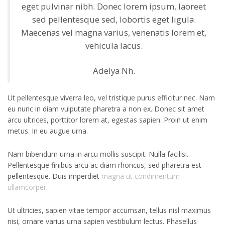
eget pulvinar nibh. Donec lorem ipsum, laoreet
sed pellentesque sed, lobortis eget ligula.
Maecenas vel magna varius, venenatis lorem et,
vehicula lacus.
Adelya Nh.
Ut pellentesque viverra leo, vel tristique purus efficitur nec. Nam
eu nunc in diam vulputate pharetra a non ex. Donec sit amet
arcu ultrices, porttitor lorem at, egestas sapien. Proin ut enim
metus. In eu augue urna.
Nam bibendum urna in arcu mollis suscipit. Nulla facilisi.
Pellentesque finibus arcu ac diam rhoncus, sed pharetra est
pellentesque. Duis imperdiet
magna ut condimentum
ullamcorper
.
Ut ultricies, sapien vitae tempor accumsan, tellus nisl maximus
nisi, ornare varius urna sapien vestibulum lectus. Phasellus