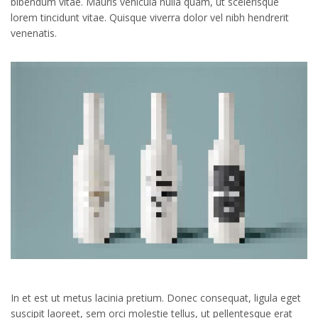
bibendum vitae. Mauris vehicula nulla quam, ut scelerisque
lorem tincidunt vitae. Quisque viverra dolor vel nibh hendrerit
venenatis.
In et est ut metus lacinia pretium. Donec consequat, ligula eget
suscipit laoreet, sem orci molestie tellus, ut pellentesque erat